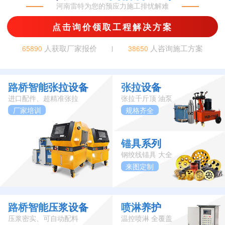
河南雷特为您的预应力施工排忧解难
点击询价领取工程解决方案
人获取厂家报价
人咨询施工方案
65890
38650
路桥智能张拉设备
张拉设备
进口配件、超精准张拉
张拉千斤顶 油泵
厂家培训
规格齐全
锚具系列
钢绞线锚具 大全
来图定制
路桥智能压浆设备
喷淋养护
压浆密实、可自动配料
温控喷淋 全覆盖