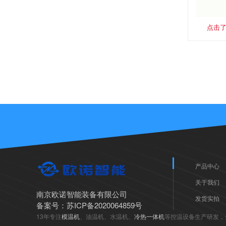
点击
产品中心
关于我们
南京欧诺智能装备有限公司
发货实拍
备案号：
苏ICP备2020064859号
13年专注
模温机
、油温机、水温机、
冷热一体机
等控温设备生产研发，