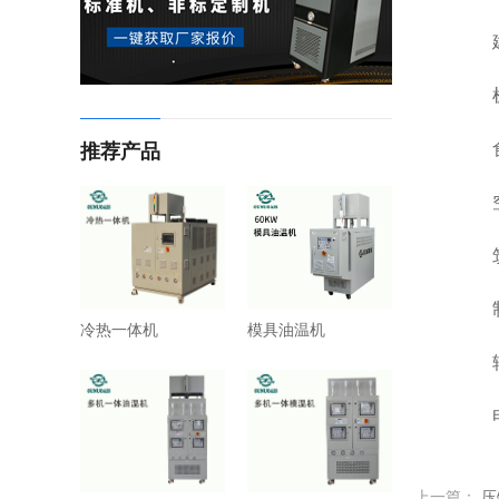
建材
机械
食品
推荐产品
空调
筑路
制
冷热一体机
模具油温机
轻工
电镀
上一篇：
压